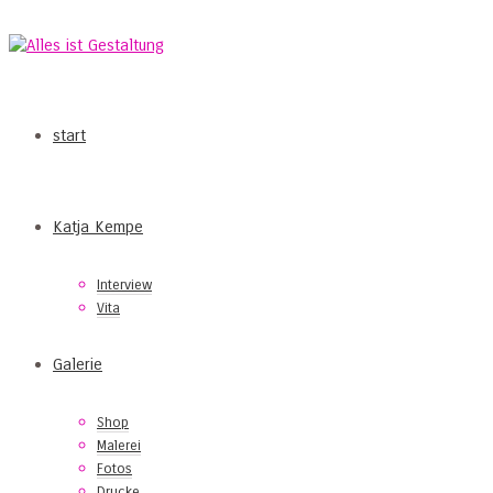
start
Katja Kempe
Interview
Vita
Galerie
Shop
Malerei
Fotos
Drucke