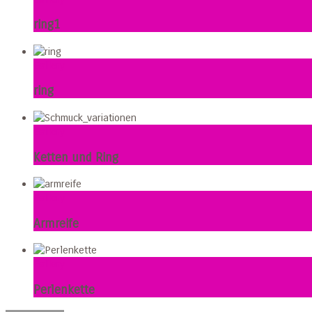
ring1
Gallery
ring
Gallery
Ketten und Ring
Gallery
Armreife
Gallery
Perlenkette