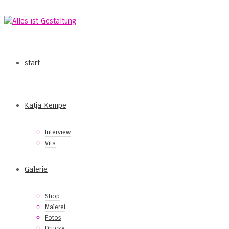
start
Katja Kempe
Interview
Vita
Galerie
Shop
Malerei
Fotos
Drucke